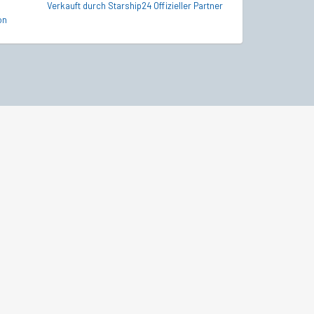
Verkauft durch Starship24 Offizieller Partner
Verkauft durch Sta
on