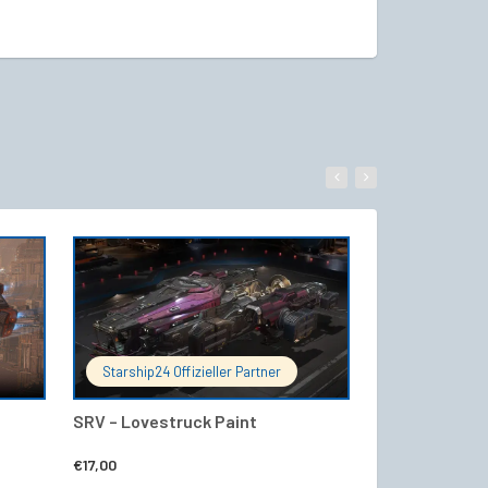
WARENKORB
IN DEN WARENKORB
Starship24 Offizieller Partner
Starship24 Of
SRV – Lovestruck Paint
RAFT – Polar 
€
17,00
€
13,00