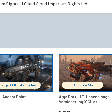
um Rights LLC and Cloud Imperium Rights Ltd.
IN DEN WARENKORB
IN DEN 
arship24 Offizieller Partner
UEE-Shipstore-Stanton
– Anchor Paint
Argo Raft – LTI Lebenslange
Versicherung (CCU’d)
€
179,50