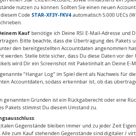
tände nutzen zu können. Sollten Sie einen neuen Account b
t diesem Code
STAR-XF3Y-FKV4
automatisch 5.000 UECs (Wä
chrieben.
Deinem Kauf
benötige ich Deine RSI E-Mail-Adresse und D
rtragen. Bitte beachte, dass die Übertragung des Pakets un
unter den bereitgestellten Accountdaten angenommen has
t werden. Stelle bitte sicher, dass Du diese Daten vor d
ikels wird Dir ein Screenshot mit Paketinhalt an Deine E-Ma
genannte “Hangar Log” im Spiel dient als Nachweis für die
ten Accountdaten, sodass erkennbar ist, ob das übertr
n genannten Gründen ist ein Rückgaberecht oder eine Rü
es Pakets stimmst Du diesem Umstand zu.
ngsausschluss
:
igitalen Gegenstände bleiben immer und zu jeder Zeit Eige
 Alle zum Kauf stehenden Gegenstände sind digitaler / vir