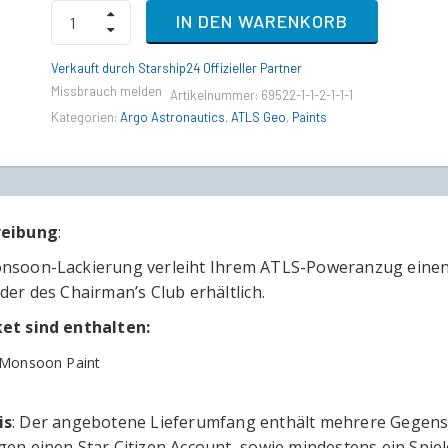
ATLS
IN DEN WARENKORB
-
Monsoon
Paint
Verkauft durch Starship24 Offizieller Partner
(Chairman’s
Missbrauch melden
Artikelnummer:
69522-1-1-2-1-1-1
Club
Exclusive)
Kategorien:
Argo Astronautics
,
ATLS Geo
,
Paints
quantity
reibung
:
nsoon-Lackierung verleiht Ihrem ATLS-Poweranzug einen k
der des Chairman’s Club erhältlich.
et sind enthalten:
 Monsoon Paint
is
: Der angebotene Lieferumfang enthält mehrere Gegenstä
gen einen Star Citizen Account, sowie mindestens ein Spie