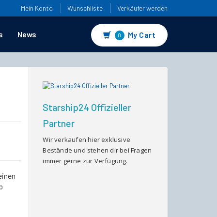
Mein Konto
Wunschliste
Verkäufer werden
s
News
My Cart
0
Starship24 Offizieller
Partner
Wir verkaufen hier exklusive
Bestände und stehen dir bei Fragen
immer gerne zur Verfügung.
einen
b