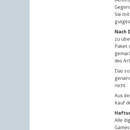
Gegens
Sie mi
gutges
Nach 
zu übe
Paket 
gemach
des Art
Das so
genann
nicht.
Aus de
Kauf d
Haftu
Alle d
Games.