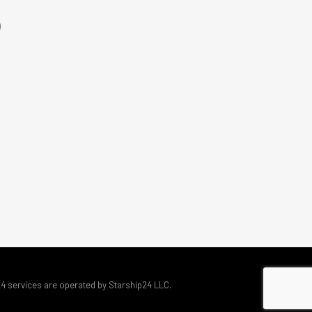
)
24 services are operated by Starship24 LLC.