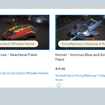
IN DEN WARENKORB
IN DEN 
arship24 Offizieller Partner
RoonyMahoney`s Shipshop & M
sces – Heartbeat Paint
Hornet – Invictus Blue and Go
Paint
€
13,00
t durch Starship24 Offizieller Partner
Verkauft durch RoonyMahoney`s Shi
more