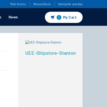
Mein Konto
Wunschliste
Verkäufer werden
s
News
My Cart
0
UEE-Shipstore-Stanton