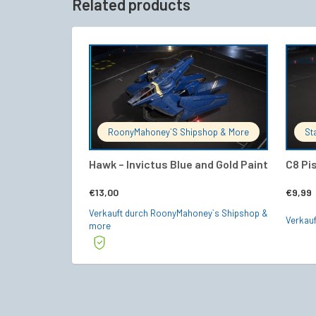
Related products
IN DEN WARENKORB
RoonyMahoney`s Shipshop & More
St
Hawk – Invictus Blue and Gold Paint
C8 Pi
€
13,00
€
9,99
Verkauft durch RoonyMahoney`s Shipshop &
Verkauf
more