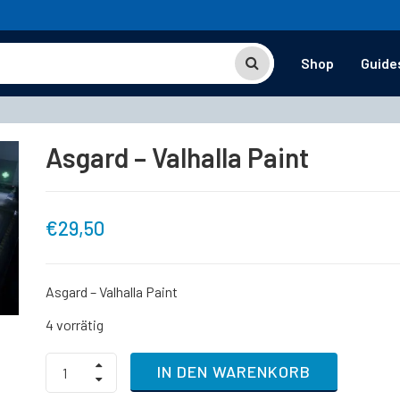
Shop
Guide
Asgard – Valhalla Paint
€
29,50
Asgard – Valhalla Paint
4 vorrätig
Asgard
IN DEN WARENKORB
-
Valhalla