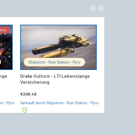
14%
WARENKORB
IN DEN WARENKORB
Shipstore - Ruin Station - Pyro
ShipShop Ge
ange
Drake Vulture – LTI Lebenslange
[Fast Ship De
Versicherung
CORSAIR Ghool
Lebenslange 
€
208,49
Ursprün
€
275,00
€
239,0
on - Pyro
Verkauft durch Shipstore - Ruin Station - Pyro
Preis
Verkauft durch S
war:
€275,0