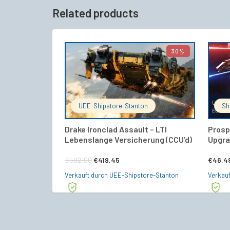
Related products
30%
IN DEN WARENKORB
UEE-Shipstore-Stanton
Sh
Drake Ironclad Assault – LTI
Prosp
Lebenslange Versicherung (CCU’d)
Upgra
Ursprünglicher
Aktueller
€
592,00
€
419,45
€
46,4
Preis
Preis
Verkauft durch UEE-Shipstore-Stanton
Verkauf
war:
ist:
€592,00
€419,45.