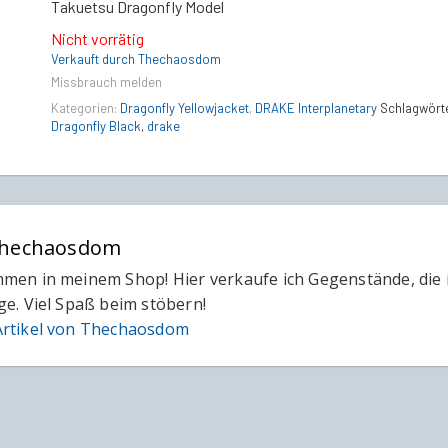
Takuetsu Dragonfly Model
Nicht vorrätig
Verkauft durch Thechaosdom
Missbrauch melden
Kategorien:
Dragonfly Yellowjacket
,
DRAKE Interplanetary
Schlagwörte
Dragonfly Black
,
drake
hechaosdom
men in meinem Shop! Hier verkaufe ich Gegenstände, die 
ge. Viel Spaß beim stöbern!
rtikel von Thechaosdom