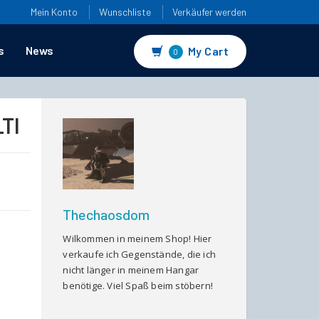
Mein Konto
Wunschliste
Verkäufer werden
s
News
My Cart
0
LTI
Thechaosdom
Wilkommen in meinem Shop! Hier
verkaufe ich Gegenstände, die ich
nicht länger in meinem Hangar
benötige. Viel Spaß beim stöbern!