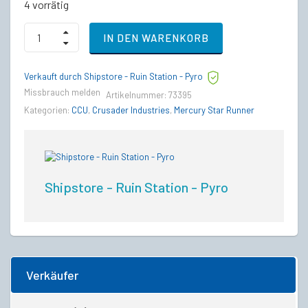
4 vorrätig
Crusader
IN DEN WARENKORB
Ares
Inferno
to
Verkauft durch Shipstore - Ruin Station - Pyro
Mercury
Star
Missbrauch melden
Artikelnummer:
73395
Runner
Kategorien:
CCU
,
Crusader Industries
,
Mercury Star Runner
Upgrade
CCU
quantity
Shipstore - Ruin Station - Pyro
Verkäufer