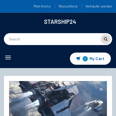
Mein Konto
Wunschliste
Verkäufer werden
STARSHIP24
Toggle
My Cart
0
navigation