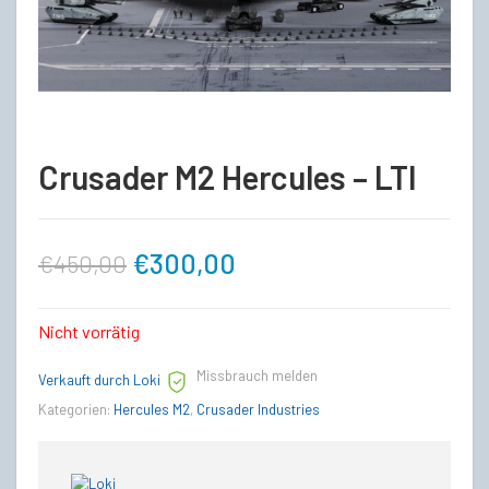
Crusader M2 Hercules – LTI
Ursprünglicher
Aktueller
€
300,00
€
450,00
Preis
Preis
Nicht vorrätig
war:
ist:
Missbrauch melden
Verkauft durch Loki
Kategorien:
Hercules M2
,
Crusader Industries
€450,00
€300,00.