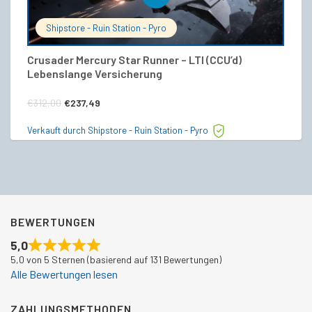
Shipstore - Ruin Station - Pyro
Crusader Mercury Star Runner – LTI (CCU’d)
Cr
Lebenslange Versicherung
€
Ursprünglicher
Aktueller
€
312,00
€
237,49
Ve
Preis
Preis
Verkauft durch Shipstore - Ruin Station - Pyro
war:
ist:
€312,00
€237,49.
BEWERTUNGEN
5,0
5,0 von 5 Sternen (basierend auf 131 Bewertungen)
Alle Bewertungen lesen
ZAHLUNGSMETHODEN