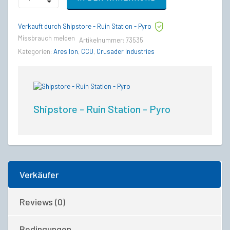
to
Crusader
Verkauft durch Shipstore - Ruin Station - Pyro
Ares
Ion
Missbrauch melden
Artikelnummer:
73535
Upgrade
Kategorien:
Ares Ion
,
CCU
,
Crusader Industries
CCU
quantity
Shipstore - Ruin Station - Pyro
Verkäufer
Reviews (0)
Bedingungen