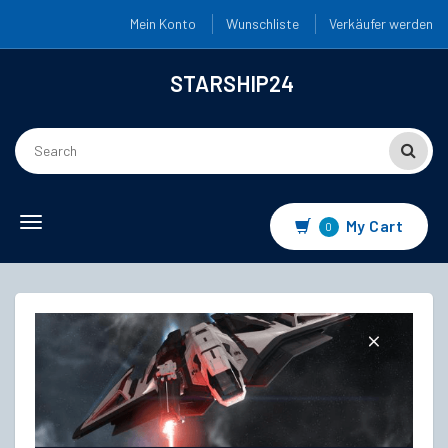
Mein Konto
Wunschliste
Verkäufer werden
STARSHIP24
Toggle
My Cart
0
navigation