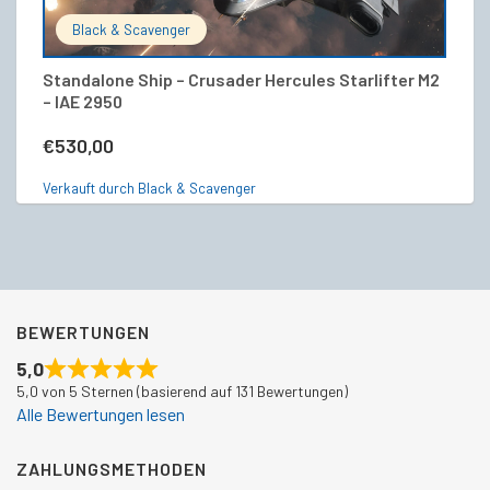
Black & Scavenger
Standalone Ship – Crusader Hercules Starlifter M2
Me
– IAE 2950
S
€
530,00
€
Verkauft durch Black & Scavenger
Ve
BEWERTUNGEN
5,0
5,0 von 5 Sternen (basierend auf 131 Bewertungen)
Alle Bewertungen lesen
ZAHLUNGSMETHODEN