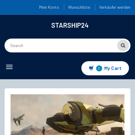
Mein Konto
Wunschliste
Verkäufer werden
STARSHIP24
Toggle
My Cart
0
navigation