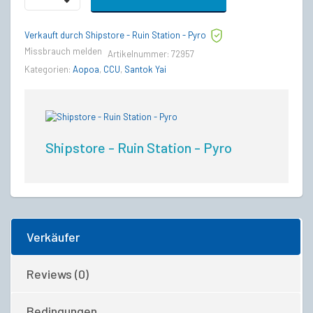
Steel
to
Verkauft durch Shipstore - Ruin Station - Pyro
Aopoa
San'Tok.Yai
Missbrauch melden
Artikelnummer:
72957
Upgrade
Kategorien:
Aopoa
,
CCU
,
Santok Yai
CCU
quantity
Shipstore - Ruin Station - Pyro
Verkäufer
Reviews (0)
Bedingungen