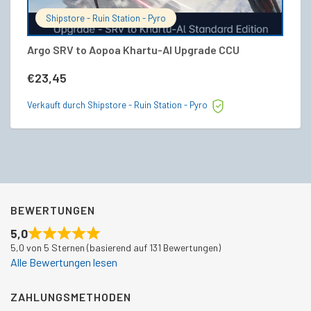
Shipstore - Ruin Station - Pyro
Argo SRV to Aopoa Khartu-Al Upgrade CCU
G
€
23,45
€
Verkauft durch Shipstore - Ruin Station - Pyro
Ve
BEWERTUNGEN
5,0
5,0 von 5 Sternen (basierend auf 131 Bewertungen)
Alle Bewertungen lesen
ZAHLUNGSMETHODEN