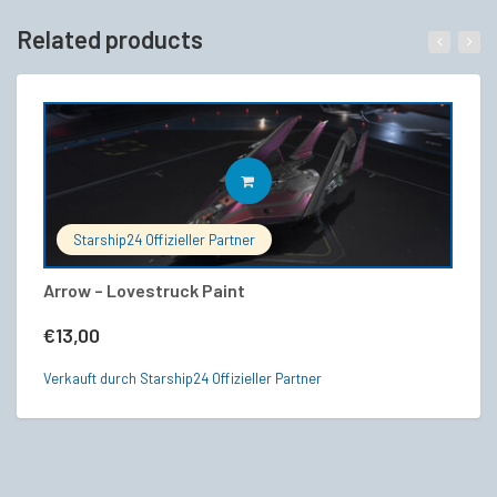
Related products
IN DEN WARENKORB
Starship24 Offizieller Partner
Arrow – Lovestruck Paint
C
€
13,00
€
Verkauft durch Starship24 Offizieller Partner
Ve