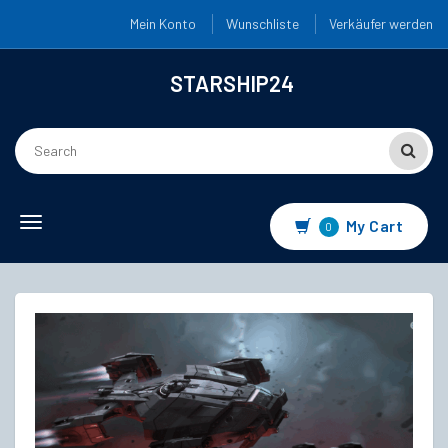
Mein Konto
Wunschliste
Verkäufer werden
STARSHIP24
Toggle
My Cart
0
navigation