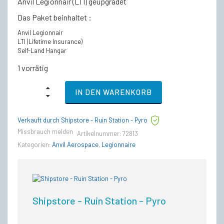
Anvil Legionnair (LTI) geupgradet
Das Paket beinhaltet :
Anvil Legionnair
LTI (Lifetime Insurance)
Self-Land Hangar
1 vorrätig
Anvil
IN DEN WARENKORB
Legionnair
-
LTI
Verkauft durch Shipstore - Ruin Station - Pyro
Lebenslange
Versicherung
Missbrauch melden
Artikelnummer:
72813
(CCU’d)
Kategorien:
Anvil Aerospace
,
Legionnaire
quantity
Shipstore - Ruin Station - Pyro