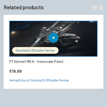
Related products
IN DEN WARENKORB
Starship24 Offizieller Partner
F7 Hornet Mk II – Ironscale Paint
An
V
€
19,99
€
Verkauft durch Starship24 Offizieller Partner
Ve