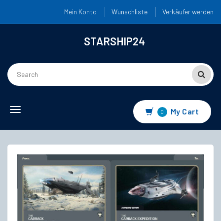
Mein Konto
Wunschliste
Verkäufer werden
STARSHIP24
Toggle
My Cart
0
navigation