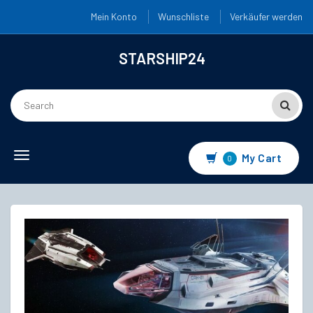
Mein Konto
Wunschliste
Verkäufer werden
STARSHIP24
Toggle
My Cart
0
navigation