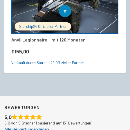
IN DEN WARENKORB
Starship24 Offizieller Partner
Anvil Legionnaire – mit 120 Monaten
An
(C
€
155,00
€
Verkauft durch Starship24 Offizieller Partner
Ve
BEWERTUNGEN
5,0
5,0 von 5 Sternen (basierend auf 131 Bewertungen)
Alle Bewertungen lesen