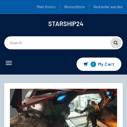
Mein Konto
Wunschliste
Verkäufer werden
STARSHIP24
Toggle
My Cart
0
navigation