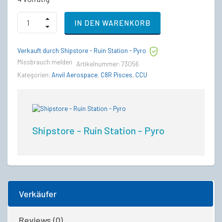
Aegis
IN DEN WARENKORB
Avenger
Titan
to
Verkauft durch Shipstore - Ruin Station - Pyro
Anvil
C8R
Missbrauch melden
Artikelnummer:
73056
Pisces
Kategorien:
Anvil Aerospace
,
C8R Pisces
,
CCU
Upgrade
CCU
quantity
Shipstore - Ruin Station - Pyro
Verkäufer
Reviews (0)