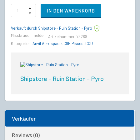
Aegis
IN DEN WARENKORB
Avenger
Stalker
to
Verkauft durch Shipstore - Ruin Station - Pyro
Anvil
C8R
Missbrauch melden
Artikelnummer:
73268
Pisces
Kategorien:
Anvil Aerospace
,
C8R Pisces
,
CCU
Upgrade
CCU
quantity
Shipstore - Ruin Station - Pyro
Verkäufer
Reviews (0)