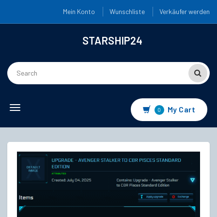
Mein Konto
Wunschliste
Verkäufer werden
STARSHIP24
Toggle
My Cart
0
navigation