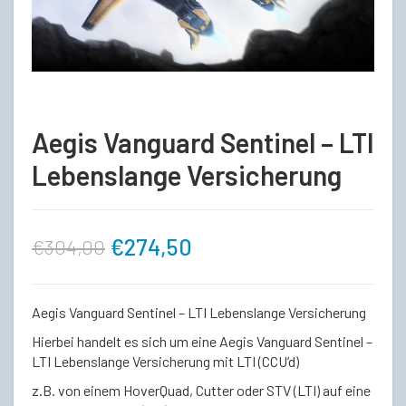
Aegis Vanguard Sentinel – LTI
Lebenslange Versicherung
Ursprünglicher
Aktueller
€
274,50
€
304,00
Preis
Preis
Aegis Vanguard Sentinel – LTI Lebenslange Versicherung
war:
ist:
Hierbei handelt es sich um eine Aegis Vanguard Sentinel –
LTI Lebenslange Versicherung mit LTI (CCU’d)
€304,00
€274,50.
z.B. von einem HoverQuad, Cutter oder STV (LTI) auf eine