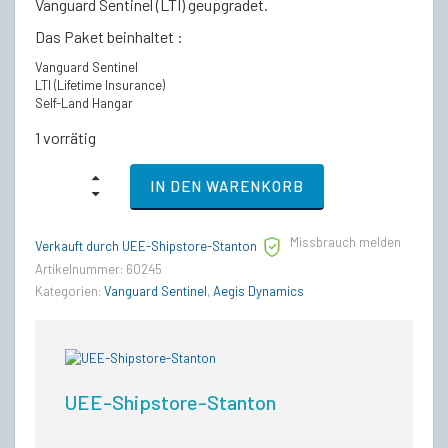
Vanguard Sentinel (LTI) geupgradet.
Das Paket beinhaltet :
Vanguard Sentinel
LTI (Lifetime Insurance)
Self-Land Hangar
1 vorrätig
Aegis
IN DEN WARENKORB
Vanguard
Sentinel
-
Missbrauch melden
LTI
Verkauft durch UEE-Shipstore-Stanton
Lebenslange
Artikelnummer:
60245
Versicherung
Kategorien:
Vanguard Sentinel
,
Aegis Dynamics
quantity
UEE-Shipstore-Stanton