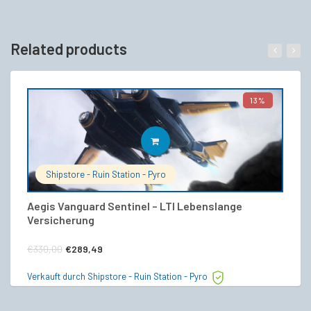
Related products
13%
IN DEN WARENKORB
Shipstore - Ruin Station - Pyro
Aegis Vanguard Sentinel – LTI Lebenslange
V
Versicherung
€
Ursprünglicher
Aktueller
€
330,00
€
289,49
Ve
Preis
Preis
Verkauft durch Shipstore - Ruin Station - Pyro
war:
ist:
€330,00
€289,49.