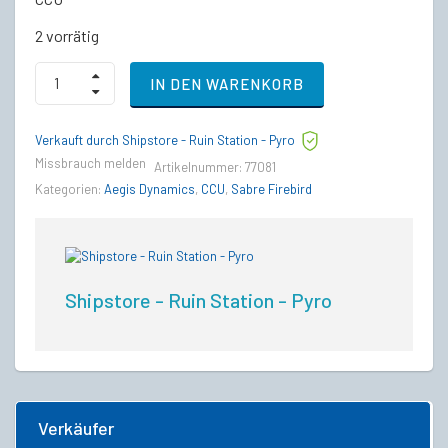
2 vorrätig
Anvil
IN DEN WARENKORB
F7C
Hornet
Mk
Verkauft durch Shipstore - Ruin Station - Pyro
II
to
Missbrauch melden
Artikelnummer:
77081
Aegis
Kategorien:
Aegis Dynamics
,
CCU
,
Sabre Firebird
Sabre
Firebird
Upgrade
CCU
quantity
Shipstore - Ruin Station - Pyro
Verkäufer