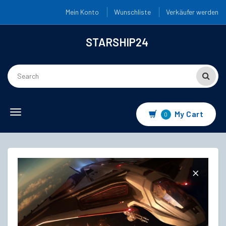
Mein Konto
Wunschliste
Verkäufer werden
STARSHIP24
Toggle
My Cart
0
navigation