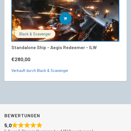
IN DEN WARENKORB
Black & Scavenger
Standalone Ship – Aegis Redeemer – ILW
A
V
€
280,00
€
Verkauft durch Black & Scavenger
Ve
BEWERTUNGEN
5,0