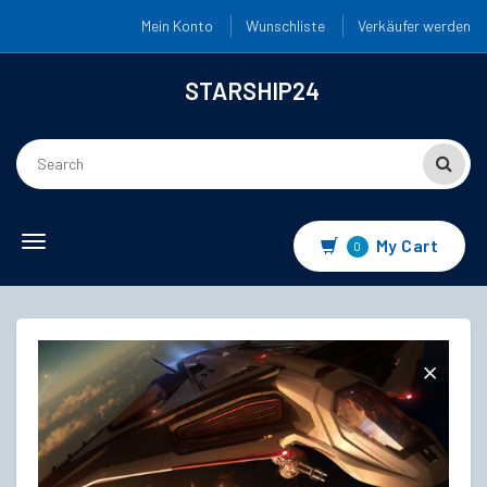
Mein Konto
Wunschliste
Verkäufer werden
STARSHIP24
Toggle
My Cart
0
navigation