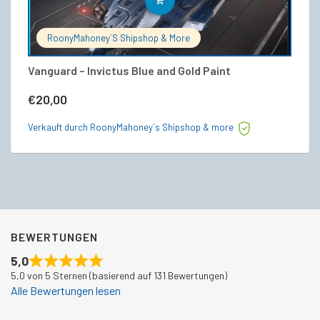
IN DEN WARENKORB
RoonyMahoney`s Shipshop & More
Vanguard – Invictus Blue and Gold Paint
V
€
20,00
€
Verkauft durch RoonyMahoney`s Shipshop & more
Ve
BEWERTUNGEN
5,0
5,0 von 5 Sternen (basierend auf 131 Bewertungen)
Alle Bewertungen lesen