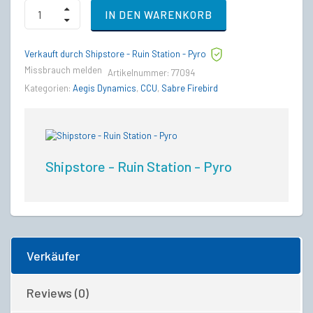
Aegis
IN DEN WARENKORB
Sabre
to
Aegis
Verkauft durch Shipstore - Ruin Station - Pyro
Sabre
Firebird
Missbrauch melden
Artikelnummer:
77094
Upgrade
Kategorien:
Aegis Dynamics
,
CCU
,
Sabre Firebird
CCU
quantity
Shipstore - Ruin Station - Pyro
Verkäufer
Reviews (0)