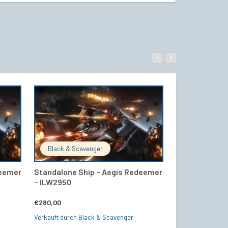
WARENKORB
IN DEN WARENKORB
Black & Scavenger
Black & Sca
deemer
Standalone Ship – Aegis Redeemer
Standalone Sh
– ILW2950
ILW2950
€
280,00
€
225,00
Verkauft durch Black & Scavenger
Verkauft durch B