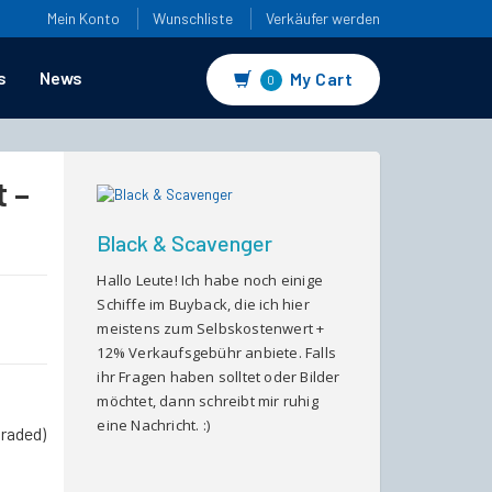
Mein Konto
Wunschliste
Verkäufer werden
s
News
My Cart
0
 –
Black & Scavenger
Hallo Leute! Ich habe noch einige
Schiffe im Buyback, die ich hier
meistens zum Selbskostenwert +
12% Verkaufsgebühr anbiete. Falls
ihr Fragen haben solltet oder Bilder
möchtet, dann schreibt mir ruhig
eine Nachricht. :)
graded)