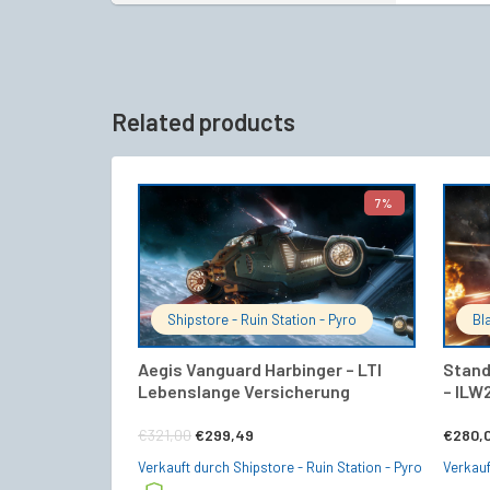
Related products
7%
IN DEN WARENKORB
Shipstore - Ruin Station - Pyro
Bl
Aegis Vanguard Harbinger – LTI
Stand
Lebenslange Versicherung
– ILW
Ursprünglicher
Aktueller
€
321,00
€
299,49
€
280,
Preis
Preis
Verkauft durch Shipstore - Ruin Station - Pyro
Verkauf