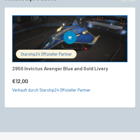
IN DEN WARENKORB
Starship24 Offizieller Partner
2950 Invictus Avenger Blue and Gold Livery
S
€
12,00
€
Verkauft durch Starship24 Offizieller Partner
Ve