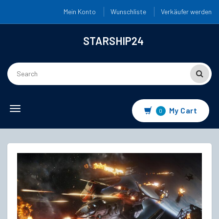
Mein Konto
Wunschliste
Verkäufer werden
STARSHIP24
Toggle
My Cart
0
navigation