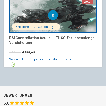
20%
IN DEN WARENKORB
Shipstore - Ruin Station - Pyro
RSI Constellation Aquila – LTI (CCU’d) Lebenslange
S
Versicherung
€
Ursprünglicher
Aktueller
€
372,00
€
298,49
Ve
Preis
Preis
Verkauft durch Shipstore - Ruin Station - Pyro
war:
ist:
€372,00
€298,49.
BEWERTUNGEN
5,0