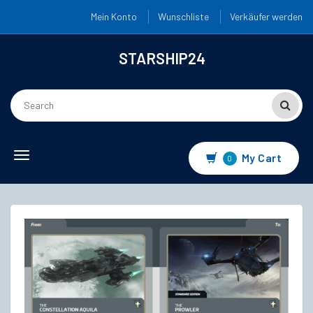
Mein Konto
Wunschliste
Verkäufer werden
STARSHIP24
Toggle
My Cart
0
navigation