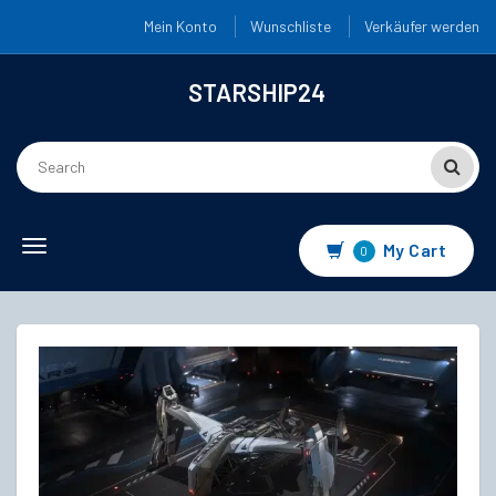
Mein Konto
Wunschliste
Verkäufer werden
STARSHIP24
Toggle
My Cart
0
navigation