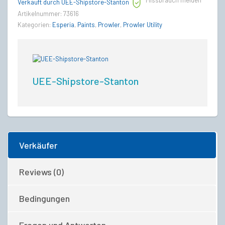
Missbrauch melden
quantity
Verkauft durch UEE-Shipstore-Stanton
Artikelnummer:
73616
Kategorien:
Esperia
,
Paints
,
Prowler
,
Prowler Utility
UEE-Shipstore-Stanton
Verkäufer
Reviews (0)
Bedingungen