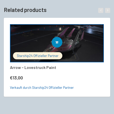
Related products
IN DEN WARENKORB
Starship24 Offizieller Partner
Arrow – Lovestruck Paint
An
€
13,00
€
Verkauft durch Starship24 Offizieller Partner
Ve