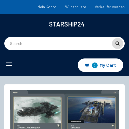
Mein Konto
Wunschliste
Verkäufer werden
STARSHIP24
Toggle
My Cart
0
navigation