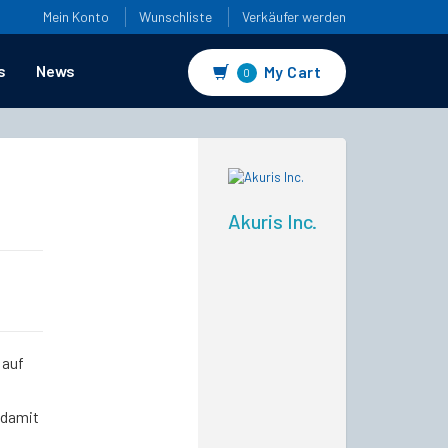
Mein Konto
Wunschliste
Verkäufer werden
s
News
My Cart
0
Akuris Inc.
 auf
 damit