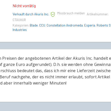
Nicht vorrätig
Missbrauch melden
Verkauft durch Akuris Inc.
Artikelnummer:
CTAUHUR
Kategorien:
Blade
,
CCU
,
Constellation Andromeda
,
Esperia
,
Roberts 
Industries
n Preisen der angebotenen Artikel der Akuris Inc. handelt 
uf ganze Euro aufgerundet). D.h. sie werden ohne Gewinna
schluss bedeutet das, dass ich mir eine Lieferzeit zwisch
Beruf nachgehe, der es nicht immer erlaubt, sofort Artikel 
d aber innerhalb weniger Minuten!