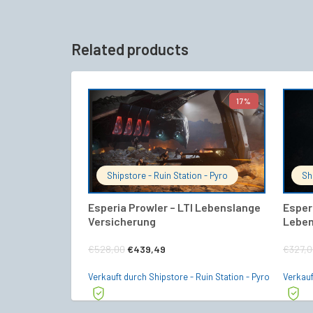
Related products
17%
IN DEN WARENKORB
Shipstore - Ruin Station - Pyro
Sh
Esperia Prowler – LTI Lebenslange
Esperi
Versicherung
Leben
Ursprünglicher
Aktueller
€
528,00
€
439,49
€
327,
Preis
Preis
Verkauft durch Shipstore - Ruin Station - Pyro
Verkauf
war:
ist:
€528,00
€439,49.