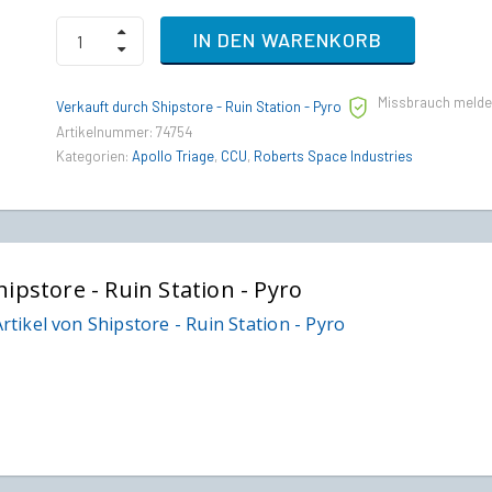
Crusader
IN DEN WARENKORB
Ares
Inferno
to
Missbrauch meld
RSI
Verkauft durch Shipstore - Ruin Station - Pyro
Apollo
Artikelnummer:
74754
Triage
Kategorien:
Apollo Triage
,
CCU
,
Roberts Space Industries
Upgrade
CCU
quantity
hipstore - Ruin Station - Pyro
rtikel von Shipstore - Ruin Station - Pyro