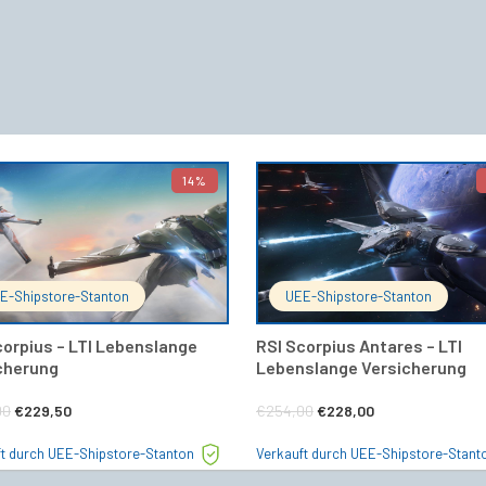
14%
IN DEN WARENKORB
IN DEN 
E-Shipstore-Stanton
UEE-Shipstore-Stanton
corpius – LTI Lebenslange
RSI Scorpius Antares – LTI
cherung
Lebenslange Versicherung
Ursprünglicher
Aktueller
Ursprünglicher
Aktueller
00
€
229,50
€
254,00
€
228,00
Preis
Preis
Preis
Preis
ft durch UEE-Shipstore-Stanton
Verkauft durch UEE-Shipstore-Stant
war:
ist:
war:
ist: