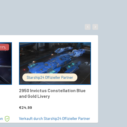
11%
WARENKORB
IN DEN WARENKORB
Starship24 Offizieller Partner
UEE-Shipsto
2950 Invictus Constellation Blue
Zeus Mk II – S
and Gold Livery
Bewertet
€
24,99
€
26,50
mit
5.00
von 5
on
Verkauft durch Starship24 Offizieller Partner
Verkauft durch U