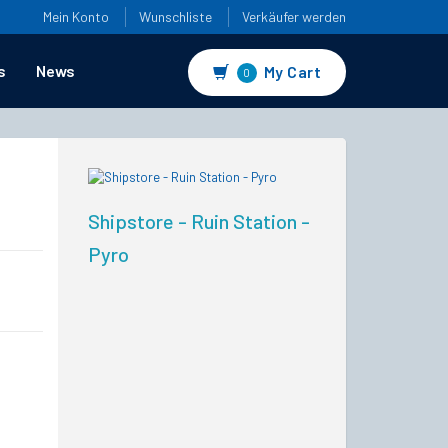
Mein Konto
Wunschliste
Verkäufer werden
s
News
My Cart
0
Shipstore - Ruin Station -
Pyro