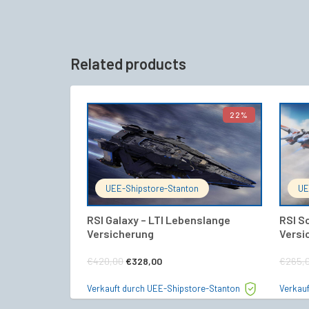
Related products
22%
IN DEN WARENKORB
UEE-Shipstore-Stanton
UE
RSI Galaxy – LTI Lebenslange
RSI S
Versicherung
Versi
Ursprünglicher
Aktueller
€
420,00
€
328,00
€
265,
Preis
Preis
Verkauft durch UEE-Shipstore-Stanton
Verkau
war:
ist: