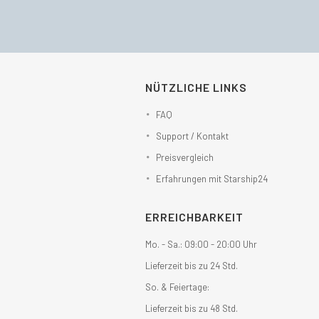
€265,00
€229,50.
€254,00
€228,00.
NÜTZLICHE LINKS
FAQ
Support / Kontakt
Preisvergleich
Erfahrungen mit Starship24
ERREICHBARKEIT
Mo. - Sa.: 09:00 - 20:00 Uhr
Lieferzeit bis zu 24 Std.
So. & Feiertage:
Lieferzeit bis zu 48 Std.