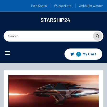
Mein Konto
Wunschliste
Verkäufer werden
STARSHIP24
Toggle
My Cart
0
navigation