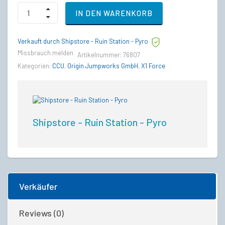
Drake
IN DEN WARENKORB
Cutter
Scout
to
Verkauft durch Shipstore - Ruin Station - Pyro
Origin
X1
Missbrauch melden
Artikelnummer:
76807
Force
Kategorien:
CCU
,
Origin Jumpworks GmbH
,
X1 Force
Upgrade
CCU
quantity
Shipstore - Ruin Station - Pyro
Verkäufer
Reviews (0)