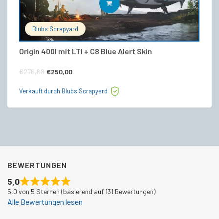
IN DEN WARENKORB
Blubs Scrapyard
Origin 400I mit LTI + C8 Blue Alert Skin
4
Ursprünglicher
Aktueller
€
€
276,68
€
250,00
Preis
Preis
Ve
Verkauft durch Blubs Scrapyard
war:
ist:
€276,68
€250,00.
BEWERTUNGEN
5,0
5,0 von 5 Sternen (basierend auf 131 Bewertungen)
Alle Bewertungen lesen