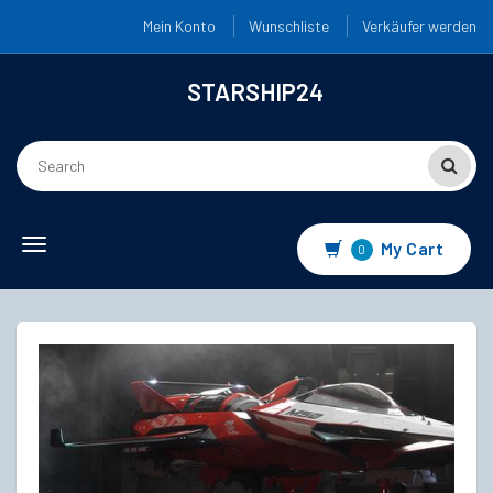
Mein Konto
Wunschliste
Verkäufer werden
STARSHIP24
Toggle
My Cart
0
navigation