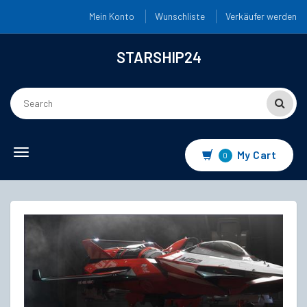
Mein Konto
Wunschliste
Verkäufer werden
STARSHIP24
Toggle
My Cart
0
navigation