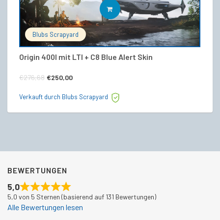
IN DEN WARENKORB
Blubs Scrapyard
Origin 400I mit LTI + C8 Blue Alert Skin
6
Ursprünglicher
Aktueller
€
€
276,68
€
250,00
Preis
Preis
Ve
Verkauft durch Blubs Scrapyard
war:
ist:
€276,68
€250,00.
BEWERTUNGEN
5,0
5,0 von 5 Sternen (basierend auf 131 Bewertungen)
Alle Bewertungen lesen