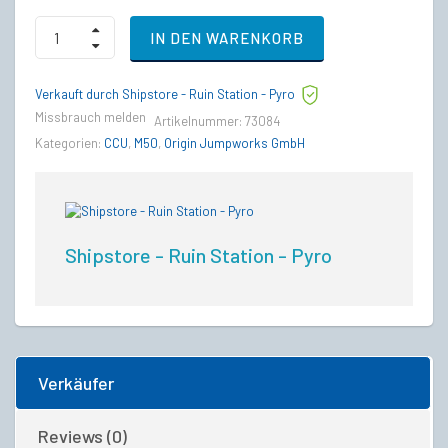
Aegis
IN DEN WARENKORB
Gladius
to
Origin
Verkauft durch Shipstore - Ruin Station - Pyro
50
Upgrade
Missbrauch melden
Artikelnummer:
73084
CCU
Kategorien:
CCU
,
M50
,
Origin Jumpworks GmbH
quantity
Shipstore - Ruin Station - Pyro
Verkäufer
Reviews (0)