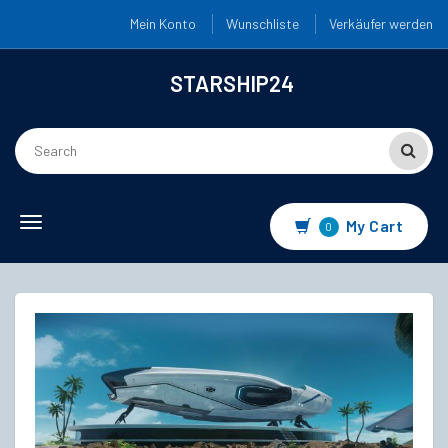
Mein Konto
Wunschliste
Verkäufer werden
STARSHIP24
Toggle
My Cart
0
navigation