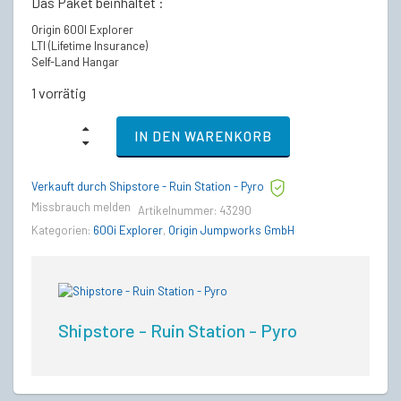
Das Paket beinhaltet :
Origin 600I Explorer
LTI (Lifetime Insurance)
Self-Land Hangar
1 vorrätig
Origin
IN DEN WARENKORB
600I
Explorer
-
Verkauft durch Shipstore - Ruin Station - Pyro
LTI
Lebenslange
Missbrauch melden
Artikelnummer:
43290
Versicherung
Kategorien:
600i Explorer
,
Origin Jumpworks GmbH
quantity
Shipstore - Ruin Station - Pyro