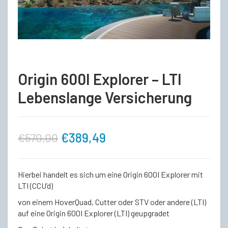
Origin 600I Explorer – LTI
Lebenslange Versicherung
Ursprünglicher
Aktueller
€
389,49
€
570,00
Preis
Preis
Hierbei handelt es sich um eine Origin 600I Explorer mit
war:
ist:
LTI (CCU’d)
von einem HoverQuad, Cutter oder STV oder andere (LTI)
€570,00
€389,49.
auf eine Origin 600I Explorer (LTI) geupgradet