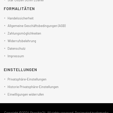
Star Citizen Schiff Loaner
FORMALITÄTEN
Handelssicherheit
Allgemeine Geschäftsbedingungen (AGB)
Zahlungsmöglichkeiten
Widerrufsbelehrung
Datenschutz
Impressum
EINSTELLUNGEN
Privatsphäre-Einstellungen
Historie Privatsphäre-Einstellungen
Einwilligungen widerrufen
Copyright ©2024 Starship24. All rights reserved. Designated trademarks