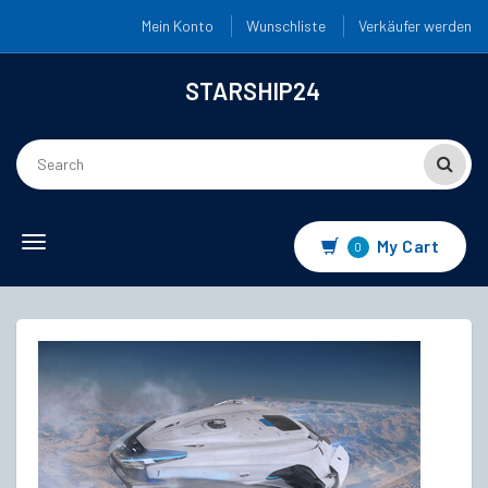
Mein Konto
Wunschliste
Verkäufer werden
STARSHIP24
Toggle
My Cart
0
navigation