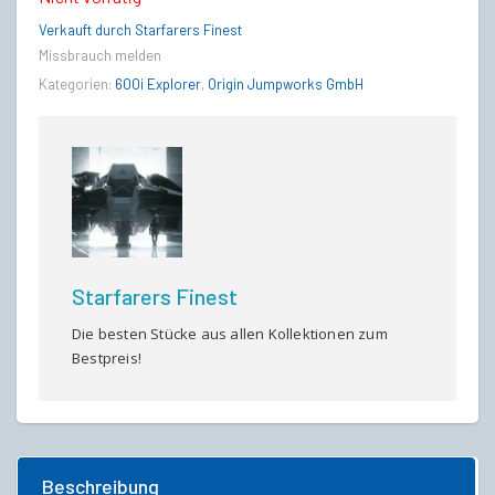
war:
ist:
Verkauft durch Starfarers Finest
Missbrauch melden
Kategorien:
600i Explorer
€550,00
,
Origin Jumpworks GmbH
€450,00.
Starfarers Finest
Die besten Stücke aus allen Kollektionen zum
Bestpreis!
Beschreibung