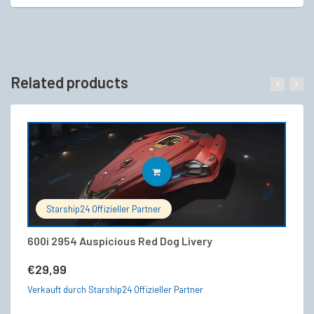
Related products
IN DEN WARENKORB
Starship24 Offizieller Partner
600i 2954 Auspicious Red Dog Livery
St
€
29,99
€
Verkauft durch Starship24 Offizieller Partner
Ve