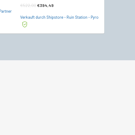
Ursprünglicher
Aktueller
€
522,00
€
394,49
€
19,99
Partner
Preis
Preis
Verkauft durch Shipstore - Ruin Station - Pyro
Verkauft durch Sta
war:
ist:
€522,00
€394,49.