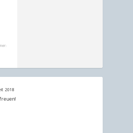
mer:
eit 2018
freuen!