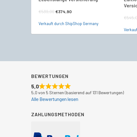
Versi
Ursprünglicher
Aktueller
€
539,00
€
374,90
€
545,
Preis
Preis
Verkauft durch ShipShop Germany
war:
ist:
Verkau
€539,00
€374,90.
BEWERTUNGEN
5,0
5,0 von 5 Sternen (basierend auf 131 Bewertungen)
Alle Bewertungen lesen
ZAHLUNGSMETHODEN