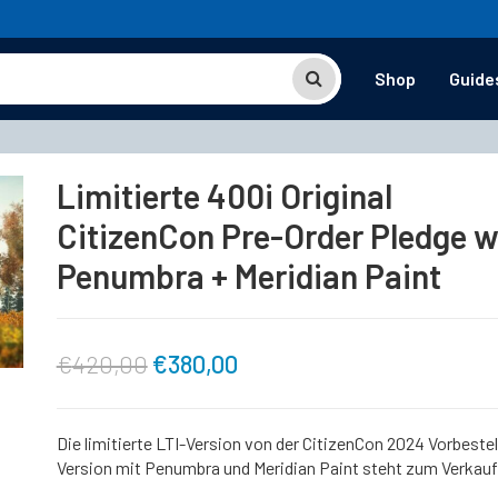
Shop
Guide
Limitierte 400i Original
CitizenCon Pre-Order Pledge w
Penumbra + Meridian Paint
Ursprünglicher
Aktueller
€
420,00
€
380,00
Preis
Preis
Die limitierte LTI-Version von der CitizenCon 2024 Vorbestel
Version mit Penumbra und Meridian Paint steht zum Verkauf
war:
ist: