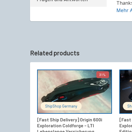
Thanks
Mehr A
Related products
31%
IN DEN WARENKORB
ShipShop Germany
Sh
[Fast Ship Delivery] Origin 600i
[Fast 
Exploration Coldforge – LTI
Explo
Lebenslange Versicherung
Editi