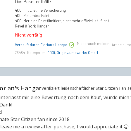
Das Paket enthält:
€420,00
€380,00.
400i mit Lifetime Versicherung
400i Penumbra Paint
400i Meridian Paint (limitiert, nicht mehr offiziell käuflich)
Revel & York Hangar
Nicht vorrätig
Missbrauch melden
Verkauft durch Florian's Hangar
Artikelnum
76484
Kategorien:
400i
,
Origin Jumpworks GmbH
lorian's Hangar
Verifiziert!
leidenschaftlicher Star Citizen Fan s
hinterlasst mir eine Bewertung nach dem Kauf, würde mich 
 Dank!
d
nate Star Citizen fan since 2018
leave me a review after purchase, I would appreciate it 🙂