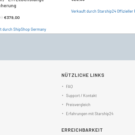
cherung
Verkauft durch Starship24 Offizieller 
Ursprünglicher
Aktueller
00
€
379,00
Preis
Preis
ft durch ShipShop Germany
war:
ist:
€545,00
€379,00.
NÜTZLICHE LINKS
FAQ
Support / Kontakt
Preisvergleich
Erfahrungen mit Starship24
ERREICHBARKEIT