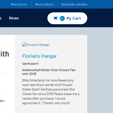
Mein Konto
Wunschliste
Verkäufer werden
s
News
My Cart
0
ith
Florian's Hangar
Verifiziert!
leidenschaftlicher Star Citizen Fan
seit 2018
Bitte hinterlasst mir eine Bewertung
nach dem Kauf, würde mich freuen!
Vielen Dank!
Verified passionate Star
Citizen fan since 2018 Please leave me a
review after purchase, I would
ler-
appreciate it :) Thanks very much!
.