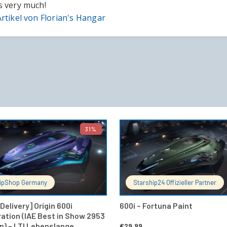
 very much!
rtikel von Florian's Hangar
31%
IN DEN WARENKORB
IN DEN 
ipShop Germany
Starship24 Offizieller Partner
Delivery] Origin 600i
600i – Fortuna Paint
ration (IAE Best in Show 2953
on) – LTI Lebenslange
€
29,99