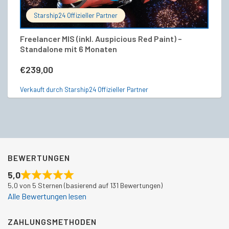
Starship24 Offizieller Partner
Freelancer MIS (inkl. Auspicious Red Paint) –
MI
Standalone mit 6 Monaten
V
€
239,00
€
Verkauft durch Starship24 Offizieller Partner
Ve
BEWERTUNGEN
5,0
5,0 von 5 Sternen (basierend auf 131 Bewertungen)
Alle Bewertungen lesen
ZAHLUNGSMETHODEN