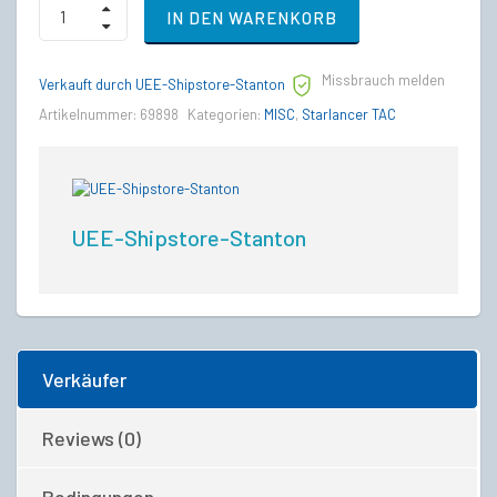
MOLE
IN DEN WARENKORB
to
Starlancer
TAC
Missbrauch melden
Upgrade
Verkauft durch UEE-Shipstore-Stanton
CCU
Artikelnummer:
69898
Kategorien:
MISC
,
Starlancer TAC
quantity
UEE-Shipstore-Stanton
Verkäufer
Reviews (0)