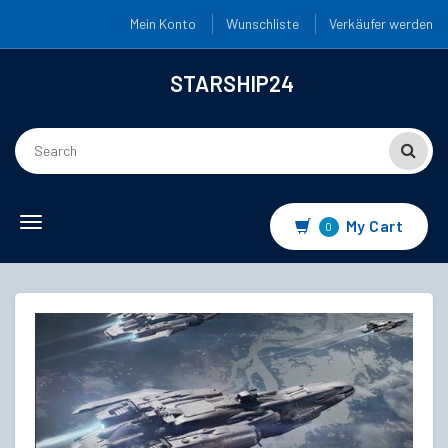
Mein Konto
Wunschliste
Verkäufer werden
STARSHIP24
Toggle
My Cart
0
navigation