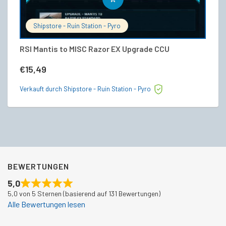
Shipstore - Ruin Station - Pyro
RSI Mantis to MISC Razor EX Upgrade CCU
MI
V
€
15,49
€
Verkauft durch Shipstore - Ruin Station - Pyro
Ve
BEWERTUNGEN
5,0
5,0 von 5 Sternen (basierend auf 131 Bewertungen)
Alle Bewertungen lesen