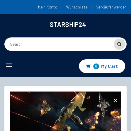
Mein Konto
Wunschliste
Verkäufer werden
STARSHIP24
Toggle
My Cart
0
navigation