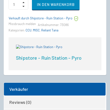
Anvil
IN DEN WARENKORB
C8R
Pisces
to
Verkauft durch Shipstore - Ruin Station - Pyro
MISC
Reliant
Missbrauch melden
Artikelnummer:
73086
Tana
Kategorien:
CCU
,
MISC
,
Reliant Tana
Upgrade
CCU
quantity
Shipstore - Ruin Station - Pyro
Verkäufer
Reviews (0)