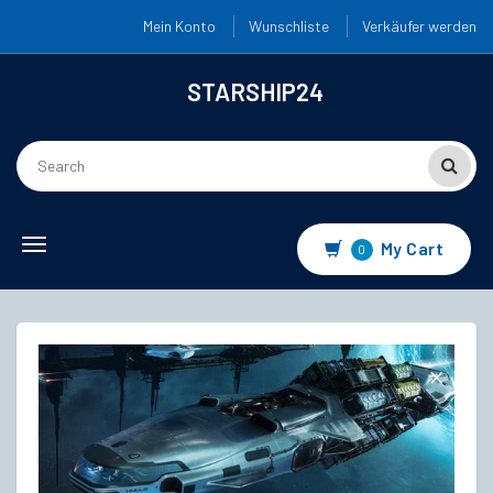
Mein Konto
Wunschliste
Verkäufer werden
STARSHIP24
Toggle
My Cart
0
navigation