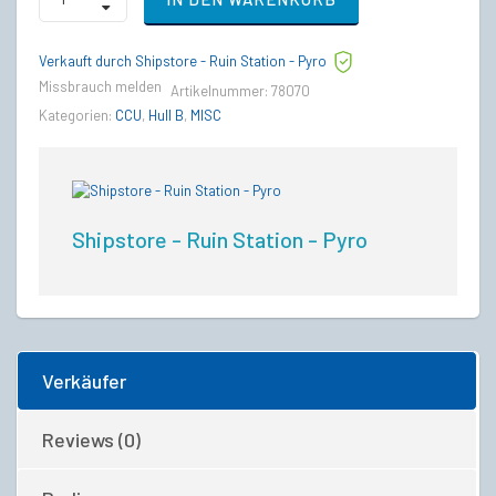
Vanguard
Warden
to
Verkauft durch Shipstore - Ruin Station - Pyro
MISC
Hull
Missbrauch melden
Artikelnummer:
78070
B
Kategorien:
CCU
,
Hull B
,
MISC
Upgrade
CCU
quantity
Shipstore - Ruin Station - Pyro
Verkäufer
Reviews (0)