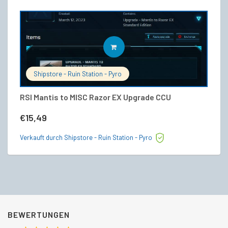
IN DEN WARENKORB
Shipstore - Ruin Station - Pyro
RSI Mantis to MISC Razor EX Upgrade CCU
C
€
15,49
€
Verkauft durch Shipstore - Ruin Station - Pyro
Ve
BEWERTUNGEN