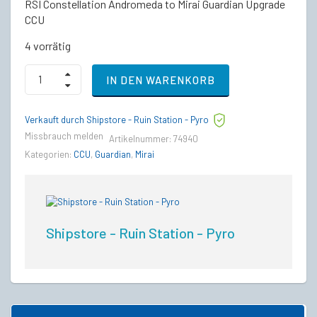
RSI Constellation Andromeda to Mirai Guardian Upgrade
CCU
4 vorrätig
RSI
IN DEN WARENKORB
Constellation
Andromeda
to
Verkauft durch Shipstore - Ruin Station - Pyro
Mirai
Guardian
Missbrauch melden
Artikelnummer:
74940
Upgrade
Kategorien:
CCU
,
Guardian
,
Mirai
CCU
quantity
Shipstore - Ruin Station - Pyro