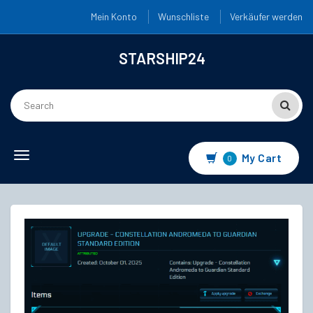
Mein Konto
Wunschliste
Verkäufer werden
STARSHIP24
Toggle
My Cart
0
navigation