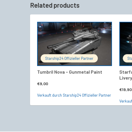
Related products
IN DEN WARENKORB
Starship24 Offizieller Partner
St
Tumbril Nova – Gunmetal Paint
Starf
Liver
€
9,00
€
19,90
Verkauft durch Starship24 Offizieller Partner
Verkauf