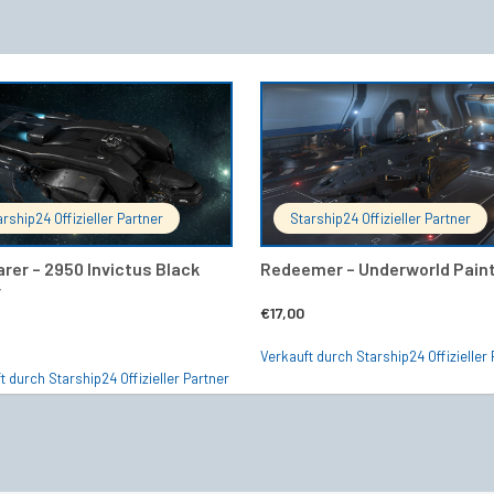
IN DEN WARENKORB
IN DEN 
arship24 Offizieller Partner
Starship24 Offizieller Partner
arer – 2950 Invictus Black
Redeemer – Underworld Pain
y
€
17,00
Verkauft durch Starship24 Offizieller 
t durch Starship24 Offizieller Partner