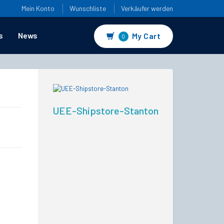
Mein Konto
Wunschliste
Verkäufer werden
s
News
My Cart
0
UEE-Shipstore-Stanton