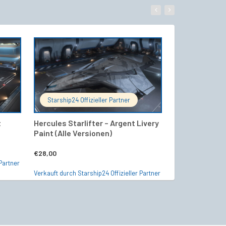
WARENKORB
IN DEN WARENKORB
Starship24 Offizieller Partner
Starship24 Of
t
Hercules Starlifter – Argent Livery
RAFT – Polar 
Paint (Alle Versionen)
€
13,00
€
28,00
Partner
Verkauft durch Sta
Verkauft durch Starship24 Offizieller Partner