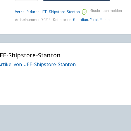
Black
Magic
Missbrauch melden
Paint
Verkauft durch UEE-Shipstore-Stanton
quantity
Artikelnummer:
74919
Kategorien:
Guardian
,
Mirai
,
Paints
EE-Shipstore-Stanton
rtikel von UEE-Shipstore-Stanton