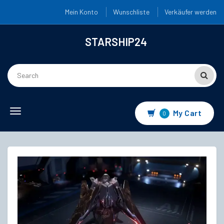
Mein Konto
Wunschliste
Verkäufer werden
STARSHIP24
Toggle
My Cart
0
navigation