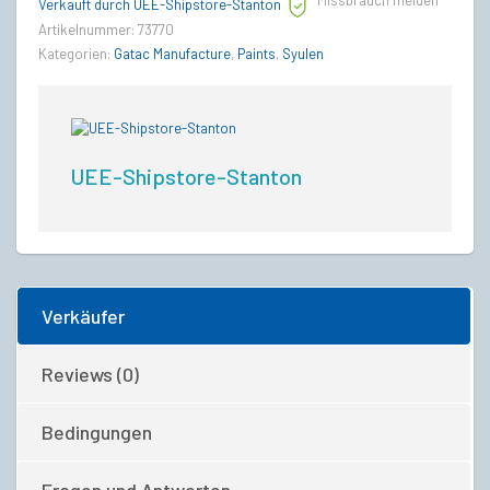
Missbrauch melden
quantity
Verkauft durch UEE-Shipstore-Stanton
Artikelnummer:
73770
Kategorien:
Gatac Manufacture
,
Paints
,
Syulen
UEE-Shipstore-Stanton
Verkäufer
Reviews (0)
Bedingungen