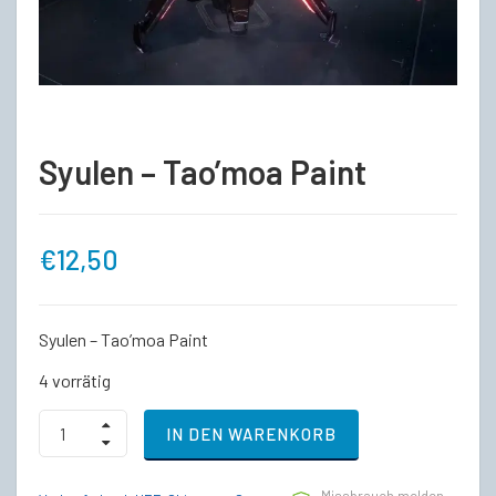
Syulen – Tao’moa Paint
€
12,50
Syulen – Tao’moa Paint
4 vorrätig
Syulen
IN DEN WARENKORB
-
Tao’moa
Paint