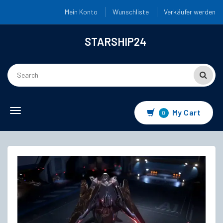
Mein Konto
Wunschliste
Verkäufer werden
STARSHIP24
Toggle
My Cart
0
navigation