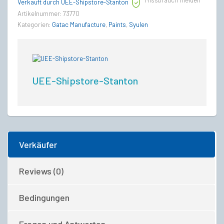
Missbrauch melden
quantity
Verkauft durch UEE-Shipstore-Stanton
Artikelnummer:
73770
Kategorien:
Gatac Manufacture
,
Paints
,
Syulen
UEE-Shipstore-Stanton
Verkäufer
Reviews (0)
Bedingungen