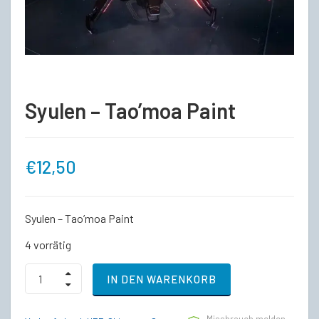
Syulen – Tao’moa Paint
€
12,50
Syulen – Tao’moa Paint
4 vorrätig
Syulen
IN DEN WARENKORB
-
Tao’moa
Paint