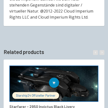
stehenden Gegenstände sind digitaler /
virtueller Natur. @2012-2022 Cloud Imperium
Rights LLC and Cloud Imperium Rights Ltd.
Related products
IN DEN WARENKORB
Starship24 Offizieller Partner
Starfarer – 2950 Invictus Black Livery
RA