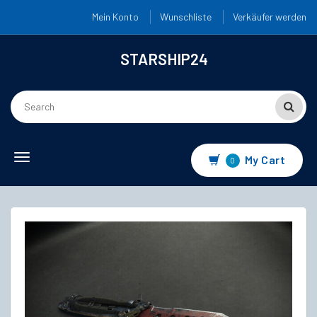
Mein Konto
Wunschliste
Verkäufer werden
STARSHIP24
Toggle
My Cart
0
navigation