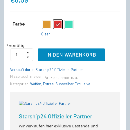
Farbe
: Rot
Clear
7 vorrätig
Sawtooth
IN DEN WARENKORB
Combat
Knife
(alle
Verkauft durch Starship24 Offizieller Partner
Varianten)
Missbrauch melden
quantity
Artikelnummer:
n. a.
Kategorien:
Waffen
,
Extras
,
Subscriber Exclusive
Starship24 Offizieller Partner
Wir verkaufen hier exklusive Bestände und