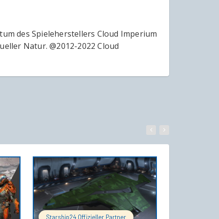
ntum des Spieleherstellers Cloud Imperium
tueller Natur. @2012-2022 Cloud
WARENKORB
IN DEN WARENKORB
Starship24 Offizieller Partner
Starship24 Of