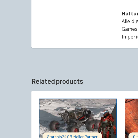
Haftu
Alle d
Games.
Imperi
Related products
IN DEN WARENKORB
Starship24 Offizieller Partner
Ci