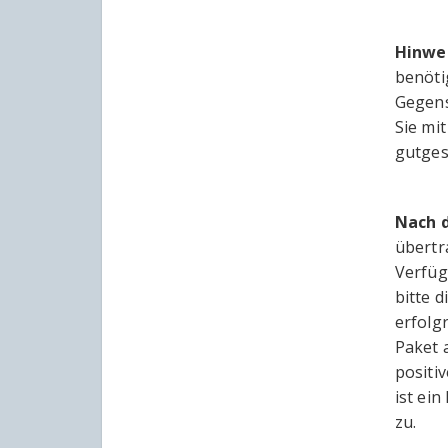
Hinwe
benöti
Gegens
Sie mi
gutges
Nach 
übertr
Verfüg
bitte 
erfolg
Paket 
positi
ist ei
zu.