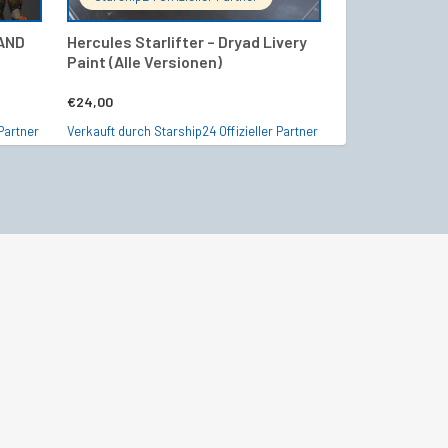
AND
Hercules Starlifter – Dryad Livery
RAFT – Polar 
Paint (Alle Versionen)
€
13,00
€
24,00
Verkauft durch Sta
Partner
Verkauft durch Starship24 Offizieller Partner