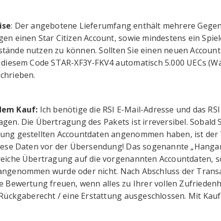
ise
: Der angebotene Lieferumfang enthält mehrere Gegenst
gen einen Star Citizen Account, sowie mindestens ein Spie
tände nutzen zu können. Sollten Sie einen neuen Account b
t diesem Code STAR-XF3Y-FKV4 automatisch 5.000 UECs (Wä
chrieben.
dem Kauf:
Ich benötige die RSI E-Mail-Adresse und das RS
agen. Die Übertragung des Pakets ist irreversibel. Sobald
ung gestellten Accountdaten angenommen haben, ist der 
diese Daten vor der Übersendung! Das sogenannte „Hangar L
reiche Übertragung auf die vorgenannten Accountdaten, s
angenommen wurde oder nicht. Nach Abschluss der Transa
ve Bewertung freuen, wenn alles zu Ihrer vollen Zufriede
n Rückgaberecht / eine Erstattung ausgeschlossen. Mit Ka