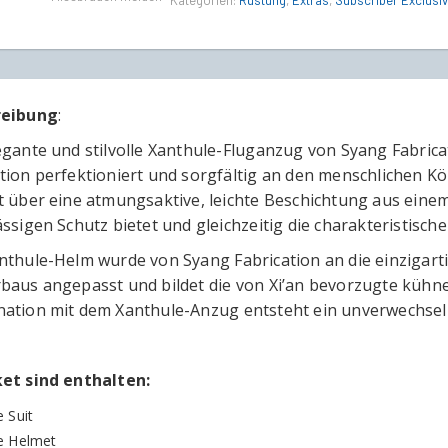
Kategorien:
Rüstung
,
Extras
,
Subscriber Exclusi
reibung
:
egante und stilvolle Xanthule-Fluganzug von Syang Fabric
tion perfektioniert und sorgfältig an den menschlichen 
t über eine atmungsaktive, leichte Beschichtung aus eine
ässigen Schutz bietet und gleichzeitig die charakteristis
nthule-Helm wurde von Syang Fabrication an die einzigar
baus angepasst und bildet die von Xi’an bevorzugte kühne 
ation mit dem Xanthule-Anzug entsteht ein unverwechselb
et sind enthalten:
 Suit
e Helmet