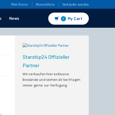
Mein Konto
Wunschliste
Verkäufer werden
s
News
My Cart
0
Starship24 Offizieller
Partner
Wir verkaufen hier exklusive
Bestände und stehen dir bei Fragen
immer gerne zur Verfügung.