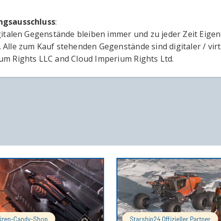
ngsausschluss
:
igitalen Gegenstände bleiben immer und zu jeder Zeit Eige
 Alle zum Kauf stehenden Gegenstände sind digitaler / vir
um Rights LLC and Cloud Imperium Rights Ltd.
IN DEN WARENKORB
IN DEN 
tizen-Candy-Shop
Starship24 Offizieller Partner