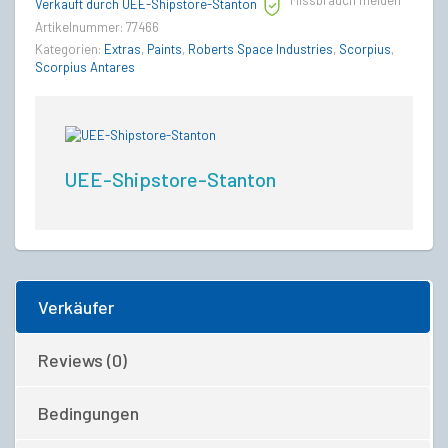
Missbrauch melden
quantity
Verkauft durch UEE-Shipstore-Stanton
Artikelnummer:
77466
Kategorien:
Extras
,
Paints
,
Roberts Space Industries
,
Scorpius
,
Scorpius Antares
UEE-Shipstore-Stanton
Verkäufer
Reviews (0)
Bedingungen