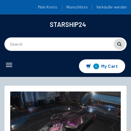
Mein Konto
Wunschliste
Verkäufer werden
STARSHIP24
Toggle
My Cart
0
navigation