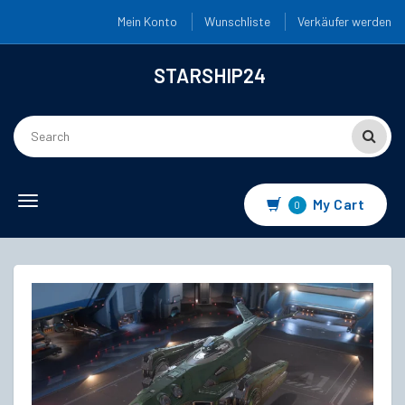
Mein Konto
Wunschliste
Verkäufer werden
STARSHIP24
Toggle
My Cart
0
navigation