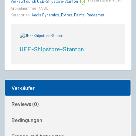
Missbrauch melden
quantity
Verkauft durch UEE-Shipstore-Stanton
Artikelnummer:
77780
Kategorien:
Aegis Dynamics
,
Extras
,
Paints
,
Redeemer
UEE-Shipstore-Stanton
Verkäufer
Reviews (0)
Bedingungen