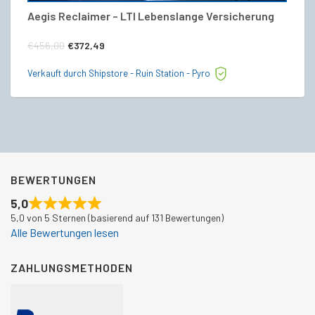
Aegis Reclaimer – LTI Lebenslange Versicherung
Ae
V
Ursprünglicher
Aktueller
€
456,00
€
372,49
€
Preis
Preis
Verkauft durch Shipstore - Ruin Station - Pyro
war:
ist:
Ve
€456,00
€372,49.
BEWERTUNGEN
5,0
5,0 von 5 Sternen (basierend auf 131 Bewertungen)
Alle Bewertungen lesen
ZAHLUNGSMETHODEN