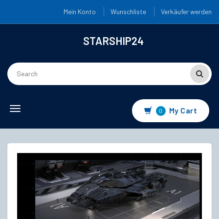
Mein Konto
Wunschliste
Verkäufer werden
STARSHIP24
Toggle
My Cart
0
navigation