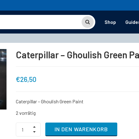
Shop
Guide
Caterpillar – Ghoulish Green Pa
€
26,50
Caterpillar – Ghoulish Green Paint
2 vorrätig
Caterpillar
IN DEN WARENKORB
-
Ghoulish