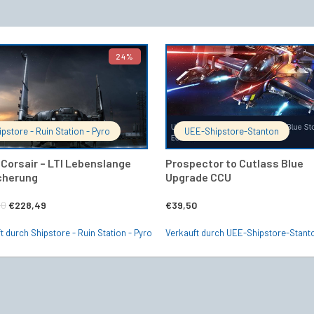
24%
IN DEN WARENKORB
IN DEN 
ipstore - Ruin Station - Pyro
UEE-Shipstore-Stanton
 Corsair – LTI Lebenslange
Prospector to Cutlass Blue
cherung
Upgrade CCU
Ursprünglicher
Aktueller
00
€
228,49
€
39,50
Preis
Preis
t durch Shipstore - Ruin Station - Pyro
Verkauft durch UEE-Shipstore-Stant
war:
ist:
€300,00
€228,49.