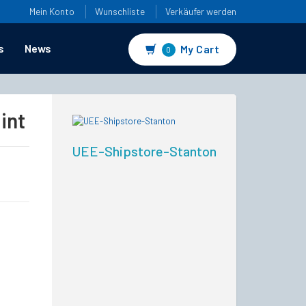
Mein Konto
Wunschliste
Verkäufer werden
s
News
My Cart
0
int
UEE-Shipstore-Stanton