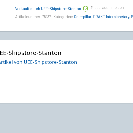
Green
Missbrauch melden
Paint
Verkauft durch UEE-Shipstore-Stanton
quantity
Artikelnummer:
75137
Kategorien:
Caterpillar
,
DRAKE Interplanetary
,
P
EE-Shipstore-Stanton
rtikel von UEE-Shipstore-Stanton