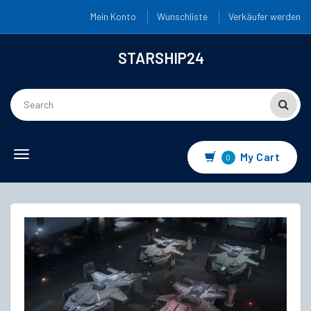
Mein Konto
Wunschliste
Verkäufer werden
STARSHIP24
Toggle
My Cart
0
navigation