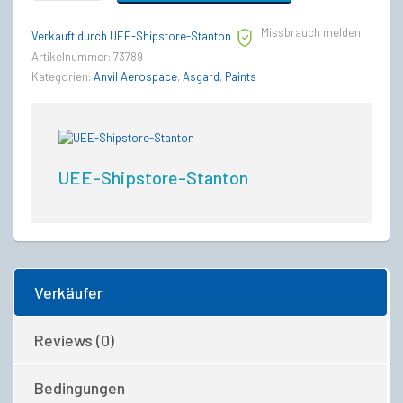
4
Paint
Missbrauch melden
Pack
Verkauft durch UEE-Shipstore-Stanton
-
Artikelnummer:
73789
Paints
Kategorien:
Anvil Aerospace
,
Asgard
,
Paints
quantity
UEE-Shipstore-Stanton
Verkäufer
Reviews (0)
Bedingungen