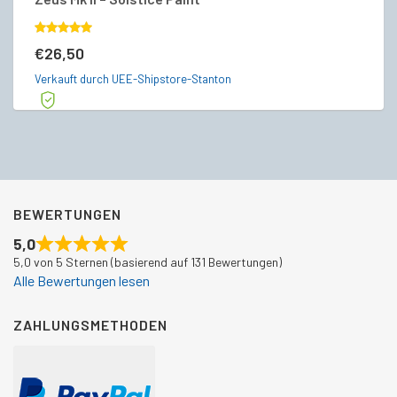
€
Bewertet
€
26,50
mit
5.00
Ve
von 5
Verkauft durch UEE-Shipstore-Stanton
BEWERTUNGEN
5,0
5,0 von 5 Sternen (basierend auf 131 Bewertungen)
Alle Bewertungen lesen
ZAHLUNGSMETHODEN