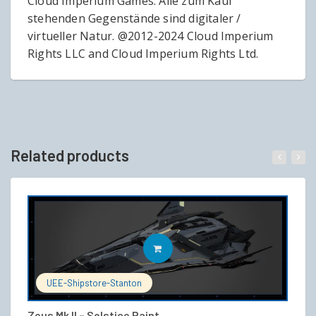
Cloud Imperium Games. Alle zum Kauf
stehenden Gegenstände sind digitaler /
virtueller Natur. @2012-2024 Cloud Imperium
Rights LLC and Cloud Imperium Rights Ltd.
Related products
IN DEN WARENKORB
UEE-Shipstore-Stanton
Zeus Mk II – Solstice Paint
S