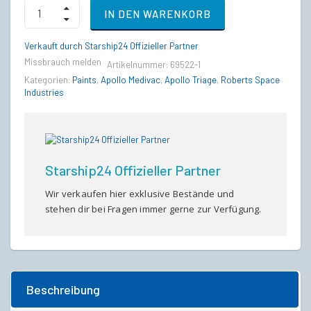
Apollo
IN DEN WARENKORB
-
Olympian
Paint
Verkauft durch Starship24 Offizieller Partner
(Chairman’s
Missbrauch melden
Artikelnummer:
69522-1
Club
Exclusive)
Kategorien:
Paints
,
Apollo Medivac
,
Apollo Triage
,
Roberts Space
quantity
Industries
Starship24 Offizieller Partner
Wir verkaufen hier exklusive Bestände und
stehen dir bei Fragen immer gerne zur Verfügung.
Beschreibung