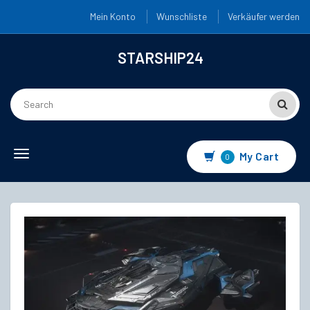
Mein Konto
Wunschliste
Verkäufer werden
STARSHIP24
Toggle
My Cart
0
navigation