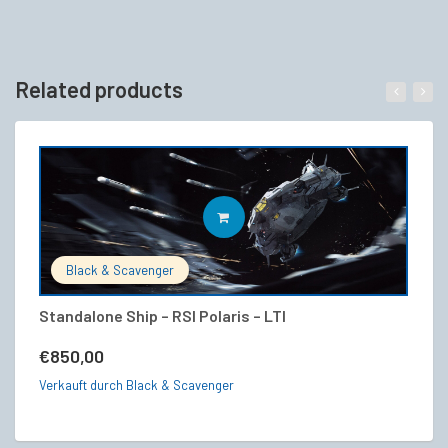
Related products
IN DEN WARENKORB
Black & Scavenger
Standalone Ship – RSI Polaris – LTI
Co
V
€
850,00
€
Verkauft durch Black & Scavenger
Ve