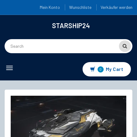
Mein Konto
Wunschliste
Verkäufer werden
STARSHIP24
Toggle
My Cart
0
navigation