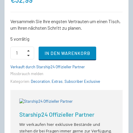
Versammeln Sie Ihre engsten Vertrauten um einen Tisch,
um Ihren nächsten Schritt zu planen.
5 vorrätig
Salvaged
IN DEN WARENKORB
Skull
Clandestine
Meeting
Verkauft durch Starship24 Offizieller Partner
Set
Missbrauch melden
quantity
Kategorien:
Decoration
,
Extras
,
Subscriber Exclusive
Starship24 Offizieller Partner
Wir verkaufen hier exklusive Bestände und
stehen dir bei Fragen immer gerne zur Verfügung.