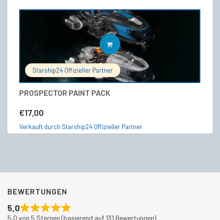
IN DEN WARENKORB
Starship24 Offizieller Partner
PROSPECTOR PAINT PACK
Cr
€
17,00
€
Verkauft durch Starship24 Offizieller Partner
Ve
BEWERTUNGEN
5,0
5,0 von 5 Sternen (basierend auf 131 Bewertungen)