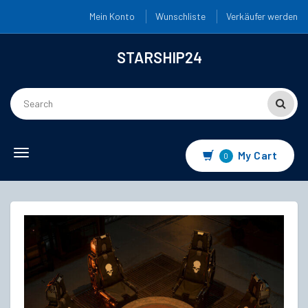
Mein Konto
Wunschliste
Verkäufer werden
STARSHIP24
Toggle
My Cart
0
navigation