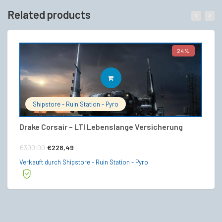
Related products
24%
IN DEN WARENKORB
Shipstore - Ruin Station - Pyro
Drake Corsair – LTI Lebenslange Versicherung
P
Ursprünglicher
Aktueller
€
€
300,00
€
228,49
Preis
Preis
Ve
Verkauft durch Shipstore - Ruin Station - Pyro
war:
ist:
€300,00
€228,49.