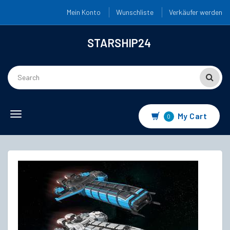
Mein Konto
Wunschliste
Verkäufer werden
STARSHIP24
Toggle
My Cart
0
navigation