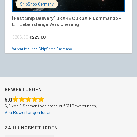
ShipShop Germany
[Fast Ship Delivery] DRAKE CORSAIR Commando –
Dr
LTI Lebenslange Versicherung
€
Ursprünglicher
Aktueller
€
265,00
€
229,00
Ve
Preis
Preis
Verkauft durch ShipShop Germany
war:
ist:
€265,00
€229,00.
BEWERTUNGEN
5,0
5,0 von 5 Sternen (basierend auf 131 Bewertungen)
Alle Bewertungen lesen
ZAHLUNGSMETHODEN