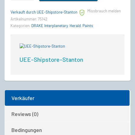
Ghoulish
Green
Missbrauch melden
Paint
Verkauft durch UEE-Shipstore-Stanton
quantity
Artikelnummer:
75142
Kategorien:
DRAKE Interplanetary
,
Herald
,
Paints
UEE-Shipstore-Stanton
Verkäufer
Reviews (0)
Bedingungen