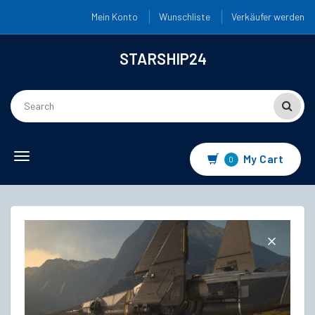
Mein Konto
Wunschliste
Verkäufer werden
STARSHIP24
Toggle
My Cart
0
navigation