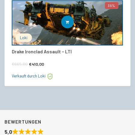
39%
IN DEN WARENKORB
Loki
Drake Ironclad Assault – LTI
C
Ursprünglicher
Aktueller
€
€
665,00
€
410,00
Preis
Preis
Ve
Verkauft durch Loki
war:
ist:
€665,00
€410,00.
BEWERTUNGEN
5,0