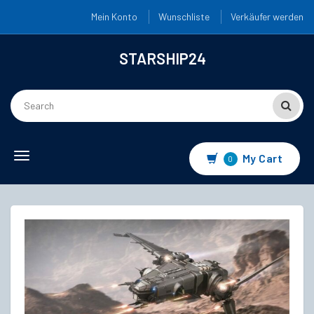
Mein Konto
Wunschliste
Verkäufer werden
STARSHIP24
Toggle
My Cart
0
navigation