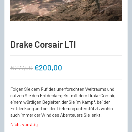
Drake Corsair LTI
Ursprünglicher
Aktueller
€
200,00
€
277,00
Preis
Preis
Folgen Sie dem Ruf des unerforschten Weltraums und
war:
ist:
nutzen Sie den Entdeckergeist mit dem Drake Corsair,
einem würdigen Begleiter, der Sie im Kampf, bei der
Entdeckung und bei der Lieferung unterstützt, wohin
€277,00
€200,00.
auch immer der Wind des Abenteuers Sie lenkt.
Nicht vorrätig